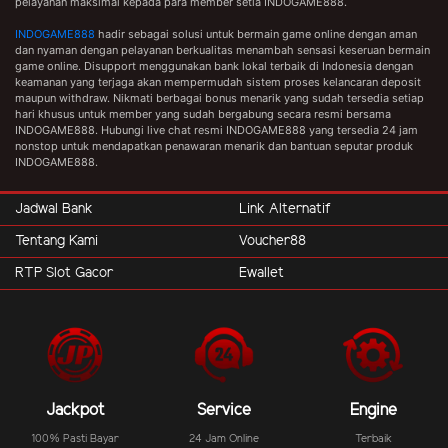
pelayanan maksimal kepada para member setia INDOGAME888.
INDOGAME888
hadir sebagai solusi untuk bermain game online dengan aman
dan nyaman dengan pelayanan berkualitas menambah sensasi keseruan bermain
game online. Disupport menggunakan bank lokal terbaik di Indonesia dengan
keamanan yang terjaga akan mempermudah sistem proses kelancaran deposit
maupun withdraw. Nikmati berbagai bonus menarik yang sudah tersedia setiap
hari khusus untuk member yang sudah bergabung secara resmi bersama
INDOGAME888. Hubungi live chat resmi INDOGAME888 yang tersedia 24 jam
nonstop untuk mendapatkan penawaran menarik dan bantuan seputar produk
INDOGAME888.
Jadwal Bank
Link Alternatif
Tentang Kami
Voucher88
RTP Slot Gacor
Ewallet
Jackpot
Service
Engine
100% Pasti Bayar
24 Jam Online
Terbaik