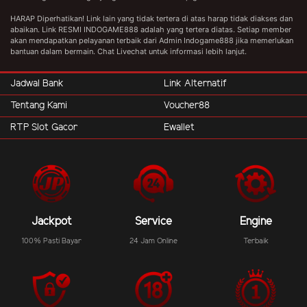
HARAP Diperhatikan! Link lain yang tidak tertera di atas harap tidak diakses dan
abaikan. Link RESMI INDOGAME888 adalah yang tertera diatas. Setiap member
akan mendapatkan pelayanan terbaik dari Admin Indogame888 jika memerlukan
bantuan dalam bermain. Chat Livechat untuk informasi lebih lanjut.
Jadwal Bank
Link Alternatif
Tentang Kami
Voucher88
RTP Slot Gacor
Ewallet
Jackpot
Service
Engine
100% Pasti Bayar
24 Jam Online
Terbaik