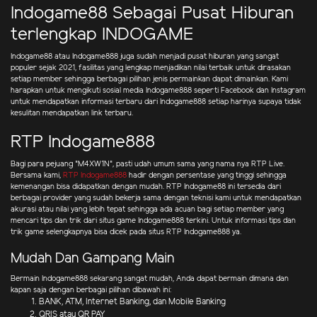
Indogame88 Sebagai Pusat Hiburan
terlengkap INDOGAME
Indogame88 atau Indogame888 juga sudah menjadi pusat hiburan yang sangat
populer sejak 2021, fasilitas yang lengkap menjadikan nilai terbaik untuk dirasakan
setiap member sehingga berbagai pilihan jenis permainkan dapat dimainkan. Kami
harapkan untuk mengikuti sosial media Indogame888 seperti Facebook dan Instagram
untuk mendapatkan informasi terbaru dari Indogame888 setiap harinya supaya tidak
kesulitan mendapatkan link terbaru.
RTP Indogame888
Bagi para pejuang "M4XW1N", pasti udah umum sama yang nama nya RTP Live.
Bersama kami,
RTP Indogame888
hadir dengan persentase yang tinggi sehingga
kemenangan bisa didapatkan dengan mudah. RTP Indogame88 ini tersedia dari
berbagai provider yang sudah bekerja sama dengan teknisi kami untuk mendapatkan
akurasi atau nilai yang lebih tepat sehingga ada acuan bagi setiap member yang
mencari tips dan trik dari situs game Indogame888 terkini. Untuk informasi tips dan
trik game selengkapnya bisa dicek pada situs RTP Indogame888 ya.
Mudah Dan Gampang Main
Bermain Indogame888 sekarang sangat mudah, Anda dapat bermain dimana dan
kapan saja dengan berbagai pilihan dibawah ini:
BANK, ATM, Internet Banking, dan Mobile Banking
QRIS atau QR PAY