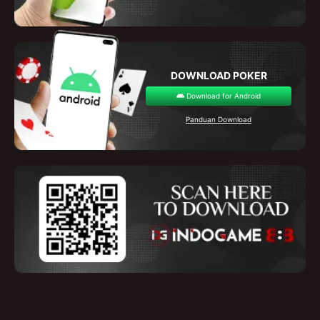
DOWNLOAD POKER
Download for Android
Panduan Download