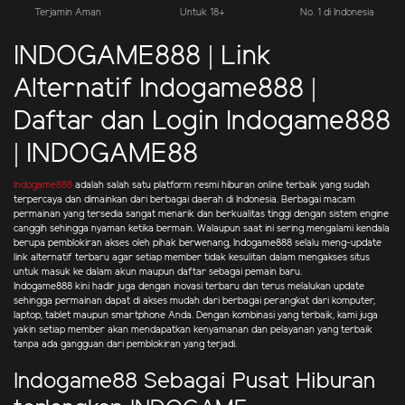
Terjamin Aman
Untuk 18+
No. 1 di Indonesia
INDOGAME888 | Link
Alternatif Indogame888 |
Daftar dan Login Indogame888
| INDOGAME88
Indogame888
adalah salah satu platform resmi hiburan online terbaik yang sudah
terpercaya dan dimainkan dari berbagai daerah di Indonesia. Berbagai macam
permainan yang tersedia sangat menarik dan berkualitas tinggi dengan sistem engine
canggih sehingga nyaman ketika bermain. Walaupun saat ini sering mengalami kendala
berupa pemblokiran akses oleh pihak berwenang, Indogame888 selalu meng-update
link alternatif terbaru agar setiap member tidak kesulitan dalam mengakses situs
untuk masuk ke dalam akun maupun daftar sebagai pemain baru.
Indogame888 kini hadir juga dengan inovasi terbaru dan terus melalukan update
sehingga permainan dapat di akses mudah dari berbagai perangkat dari komputer,
laptop, tablet maupun smartphone Anda. Dengan kombinasi yang terbaik, kami juga
yakin setiap member akan mendapatkan kenyamanan dan pelayanan yang terbaik
tanpa ada gangguan dari pemblokiran yang terjadi.
Indogame88 Sebagai Pusat Hiburan