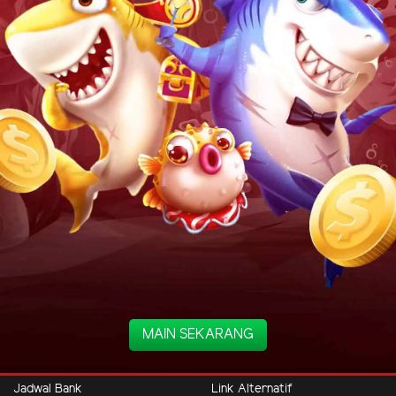
MAIN SEKARANG
Jadwal Bank
Link Alternatif